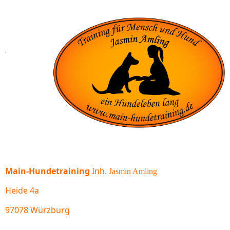
Main-Hundetraining
Inh.
Jasmin Amling
Heide 4a
97078 Würzburg